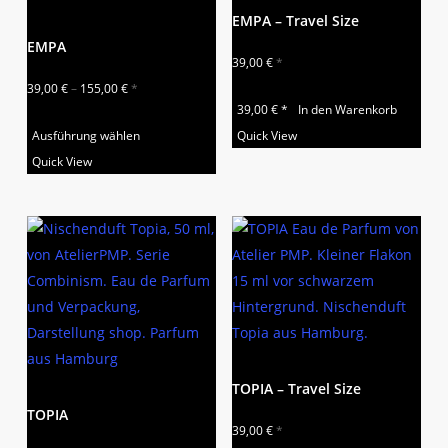
EMPA – Travel Size
EMPA
39,00
€
*
39,00
€
–
155,00
€
*
39,00
€
*
In den Warenkorb
Dieses
Ausführung wählen
Quick View
Produkt
Quick View
weist
mehrere
Varianten
auf.
Die
Optionen
können
auf
der
TOPIA – Travel Size
Produktseite
TOPIA
39,00
€
*
gewählt