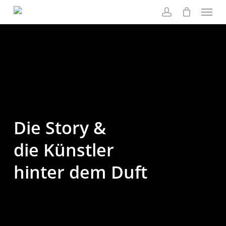
Menu
Skip
to
account
main
content
Die Story &
die Künstler
hinter dem Duft