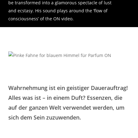
be transformed into a glamorous spectacle of lust
and ecstasy. His sound plays around the ‘flow of
consciousness’ of the ON video.
Play
Video
Wahrnehmung ist ein geistiger Dauerauftrag!
Alles was ist – in einem Duft? Essenzen, die
auf der ganzen Welt verwendet werden, um
sich dem Sein zuzuwenden.